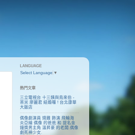
LANGUAGE
Select Language
▼
熱門文章
三立電視台 十三姨與鳥來伯 -
茶米 廖麗君 結婚囉 ! 台北康華
大飯店
偶像劇演員 燒雞 飾演 飛輪海
炎亞綸 偶像 的爸爸 和 提名金
鐘獎男主角 溫昇豪 的老闆.偶像
劇死神少女.