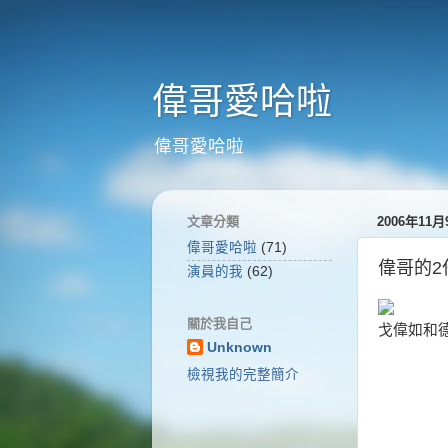
偉哥愛哈啦
偉哥愛哈啦
文章分類
2006年11
偉哥愛哈啦
(71)
偉哥的2
演員的我
(62)
關於我自己
戈偉如和德
Unknown
檢視我的完整簡介