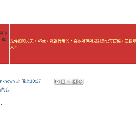
高明
偉
戈偉如的丈夫，43歲，電器行老闆，喜歡疑神疑鬼對勇俊有防備，是個
人。
nknown
於
晚上10:27
員的我
:
言