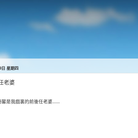
月9日 星期四
任老婆
馨是我戲裏的前後任老婆......