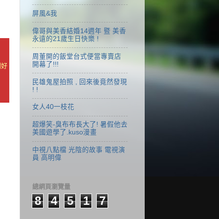
屏風&我
偉哥與美香結婚14週年 暨 美香
永遠的21歲生日快樂 !
周董開的飯堂台式便當專賣店
開幕了!!!
爛好
民雄鬼屋拍照 , 回來後竟然發現
! !
女人40一枝花
超爆笑-臭布布長大了! 暑假他去
美國遊學了.kuso漫畫
中視八點檔 光陰的故事 電視演
員 高明偉
總網頁瀏覽量
8
4
5
1
7