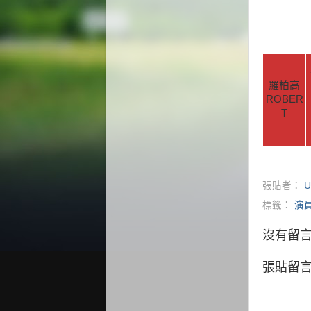
羅柏高
ROBER
T
張貼者：
U
標籤：
演
沒有留言
張貼留