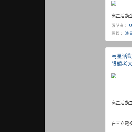
高星活動企
張貼者：
U
標籤：
演
高星活動
眼鏡老大 
高星活動主
在三立電視