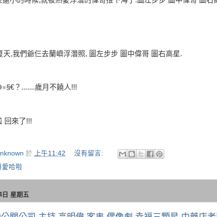
1夏天,我們爺仨去蘭嶼浮潛照, 圖左步步 圖中偉哥 圖右高星.
※§€？.......歲月不饒人!!!
回來了!!!
nknown
於
上午11:42
沒有留言:
哥愛哈啦
24日 星期五
公關公司 主持 高明偉 客串 偶像劇 幸福三顆星 中藥店