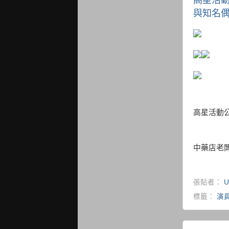
與知名偶
高星活動公
中藥店老闆
張貼者：
U
標籤：
演