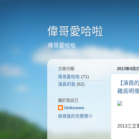
偉哥愛哈啦
偉哥愛哈啦
文章分類
2013年4月
偉哥愛哈啦
(71)
【演員的
演員的我
(62)
雞高明
關於我自己
Unknown
檢視我的完整簡介
2013三