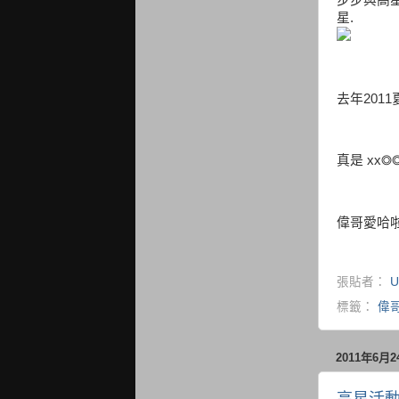
星.
去年201
真是 xx◎◎
偉哥愛哈啦 
張貼者：
U
標籤：
偉
2011年6月
高星活動