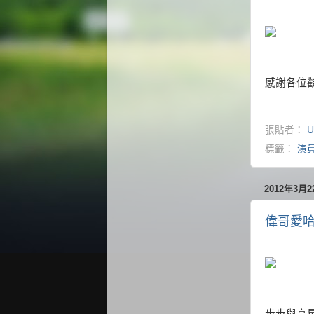
感謝各位觀
張貼者：
U
標籤：
演
2012年3月
偉哥愛哈啦
步步與高星