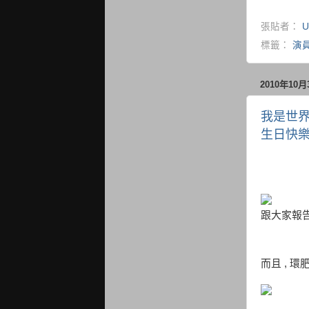
張貼者：
U
標籤：
演
2010年10
我是世界
生日快樂
跟大家報告
而且 , 環