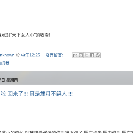
眾對"天下女人心"的收看!
nknown
於
中午12:25
沒有留言:
員的我
22日 星期四
 回來了!!! 真是歲月不饒人 !!!
還小的時候,就被熱愛浮潛的偉哥推下海了.圖左步步 圖中偉哥 圖右