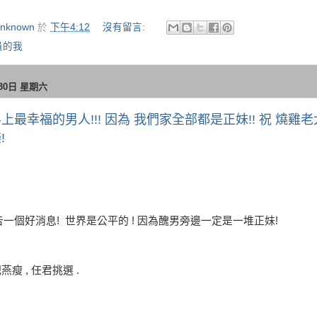
nknown
於
下午4:12
沒有留言:
員的我
月30日 星期六
上最幸福的男人!!! 因為 我們家全部都是正妹!! 祝 燒雞老
!
一個好消息! 世界是公平的 ! 因為醜男旁邊一定是一堆正妹!
肥燕瘦 , 任君挑選 .