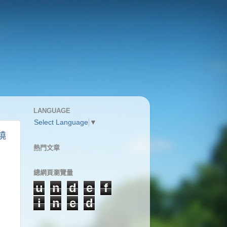
LANGUAGE
Select Language
▼
燒
熱門文章
總網頁瀏覽量
u
n
d
e
f
i
n
e
d