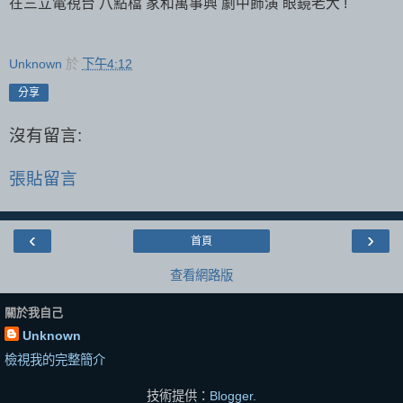
在三立電視台 八點檔 家和萬事興 劇中飾演 眼鏡老大 !
Unknown
於
下午4:12
分享
沒有留言:
張貼留言
‹
›
首頁
查看網路版
關於我自己
Unknown
檢視我的完整簡介
技術提供：
Blogger
.