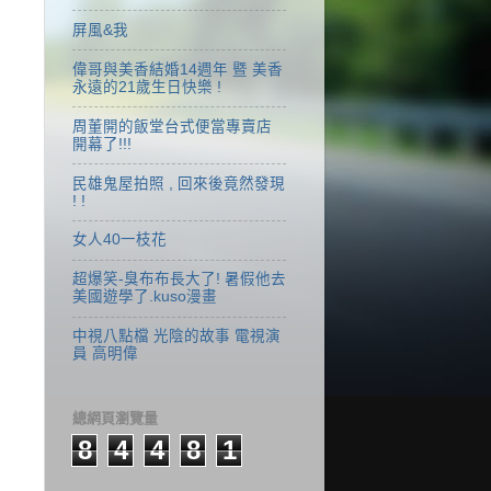
屏風&我
偉哥與美香結婚14週年 暨 美香
永遠的21歲生日快樂 !
周董開的飯堂台式便當專賣店
開幕了!!!
民雄鬼屋拍照 , 回來後竟然發現
! !
女人40一枝花
超爆笑-臭布布長大了! 暑假他去
美國遊學了.kuso漫畫
中視八點檔 光陰的故事 電視演
員 高明偉
總網頁瀏覽量
8
4
4
8
1