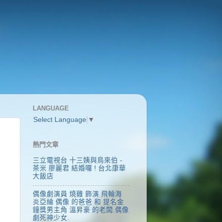
LANGUAGE
Select Language
▼
熱門文章
三立電視台 十三姨與鳥來伯 -
茶米 廖麗君 結婚囉 ! 台北康華
大飯店
偶像劇演員 燒雞 飾演 飛輪海
炎亞綸 偶像 的爸爸 和 提名金
鐘獎男主角 溫昇豪 的老闆.偶像
劇死神少女.