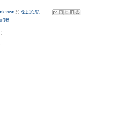
nknown
於
晚上10:52
員的我
:
言