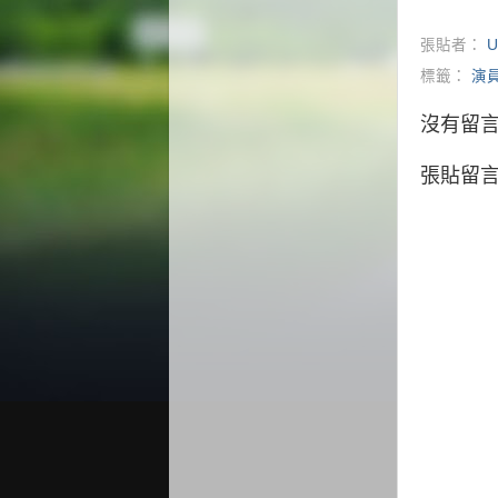
張貼者：
U
標籤：
演
沒有留言
張貼留