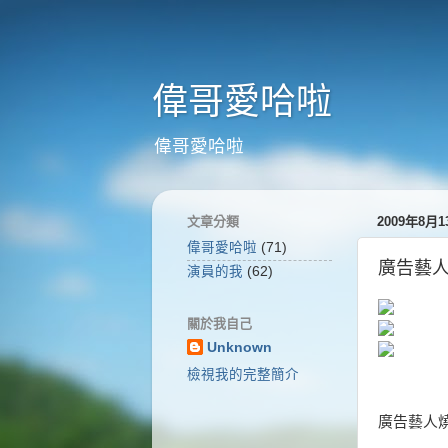
偉哥愛哈啦
偉哥愛哈啦
文章分類
2009年8月
偉哥愛哈啦
(71)
廣告藝人
演員的我
(62)
關於我自己
Unknown
檢視我的完整簡介
廣告藝人燒