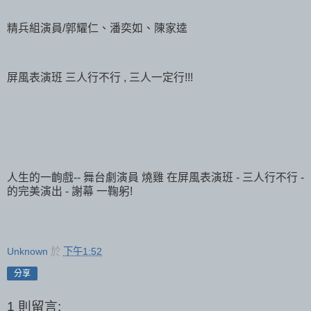
精兵組演員/郭耀仁、潘奕如、陳家逵
屏風表演班 三人行不行 , 三人一定行!!!
人生的一齣戲-- 舞台劇演員 燒雞 在屏風表演班 - 三人行不行 -
的完美演出 - 謝幕 一鞠躬!
Unknown
於
下午1:52
分享
1 則留言: