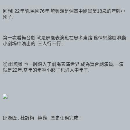
回想! 22年前,民國76年,燒雞還是個高中剛畢業18歲的年輕小
夥子.
第一次看舞台劇,就是屏風表演班在忠孝東路 舊情綿綿咖啡廳
小劇場中演出的 三人行不行 ,
從此!燒雞 也一腳踏入了劇場表演世界,成為舞台劇演員,一演
就是22年,當年的年輕小夥子也邁入中年了.
邱逸峰 , 杜詩梅 , 燒雞 歷史任務完成 !