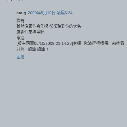
craig
2009年8月10日 凌晨3:24
偉哥:
雖然沒跟你合作過 卻常聽到你的大名
感謝你來捧場喔
家逵
[版主回覆08/10/2009 23:14:23]家逵 你演得很棒喔! 前途看
好喔! 加油 加油 !
回覆