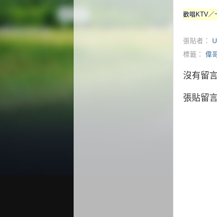
歡唱
KTV
／
張貼者：
U
標籤：
偉
沒有留言
張貼留