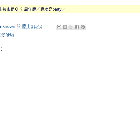
卡拉永遠ＯＫ
周年慶／慶功宴
party
／
nknown
於
晚上11:42
哥愛哈啦
:
言