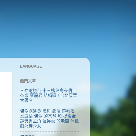
LANGUAGE
熱門文章
三立電視台 十三姨與鳥來伯 -
茶米 廖麗君 結婚囉 ! 台北康華
大飯店
偶像劇演員 燒雞 飾演 飛輪海
炎亞綸 偶像 的爸爸 和 提名金
鐘獎男主角 溫昇豪 的老闆.偶像
劇死神少女.