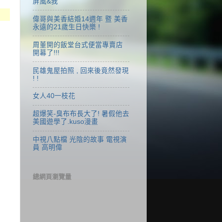
屏風&我
偉哥與美香結婚14週年 暨 美香
永遠的21歲生日快樂 !
周董開的飯堂台式便當專賣店
開幕了!!!
民雄鬼屋拍照 , 回來後竟然發現
! !
女人40一枝花
超爆笑-臭布布長大了! 暑假他去
美國遊學了.kuso漫畫
中視八點檔 光陰的故事 電視演
員 高明偉
總網頁瀏覽量