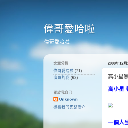
偉哥愛哈啦
偉哥愛哈啦
文章分類
2008年12
偉哥愛哈啦
(71)
高小星無
演員的我
(62)
高小星
關於我自己
Unknown
檢視我的完整簡介
一個人