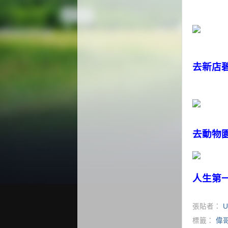
去新店
去動物
人生第
張貼者：
U
標籤：
偉