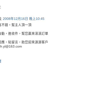
:
夫
2008年12月16日 晚上10:45
裏不錯。幫主人頂一頂
自動，進收件，幫您贏來滾滾訂單
回應，貼留言，助您迎來源源客戶
ch.yl@163.com
覆