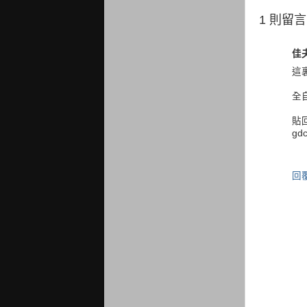
1 則留言
佳
這
全
貼
gd
回