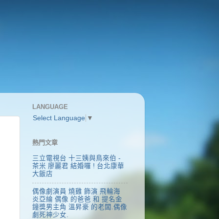
LANGUAGE
Select Language
▼
熱門文章
三立電視台 十三姨與鳥來伯 -
茶米 廖麗君 結婚囉 ! 台北康華
大飯店
偶像劇演員 燒雞 飾演 飛輪海
炎亞綸 偶像 的爸爸 和 提名金
鐘獎男主角 溫昇豪 的老闆.偶像
劇死神少女.