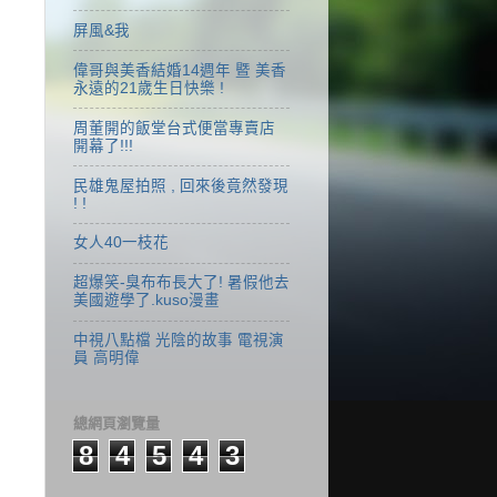
屏風&我
偉哥與美香結婚14週年 暨 美香
永遠的21歲生日快樂 !
周董開的飯堂台式便當專賣店
開幕了!!!
民雄鬼屋拍照 , 回來後竟然發現
! !
女人40一枝花
超爆笑-臭布布長大了! 暑假他去
美國遊學了.kuso漫畫
中視八點檔 光陰的故事 電視演
員 高明偉
總網頁瀏覽量
8
4
5
4
3