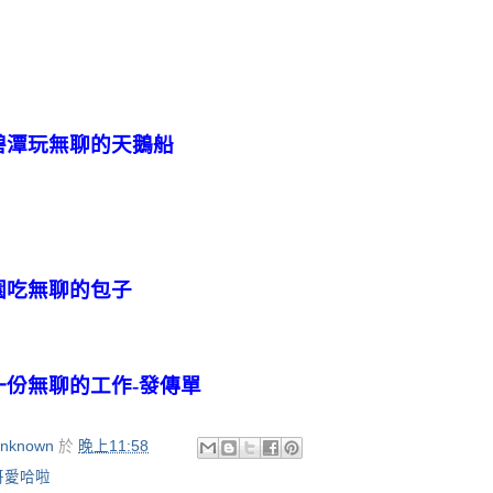
碧潭玩無聊的天鵝船
園吃無聊的包子
一份無聊的工作
-
發傳單
nknown
於
晚上11:58
哥愛哈啦