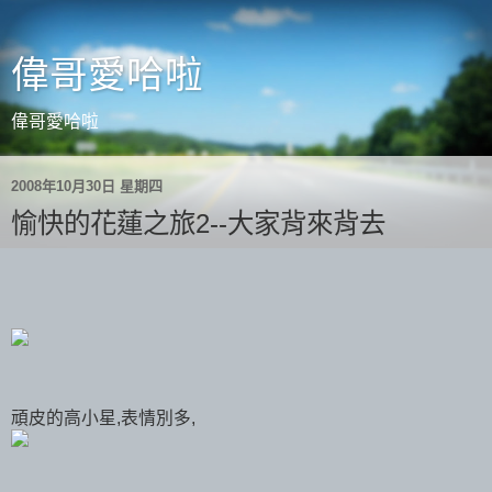
偉哥愛哈啦
偉哥愛哈啦
2008年10月30日 星期四
愉快的花蓮之旅2--大家背來背去
頑皮的高小星,表情別多,