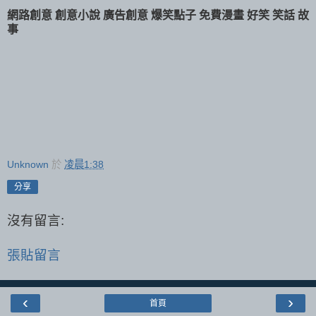
網路創意
創意小說
廣告創意
爆笑點子
免費漫畫
好笑
笑話
故
事
Unknown
於
凌晨1:38
分享
沒有留言:
張貼留言
‹
›
首頁