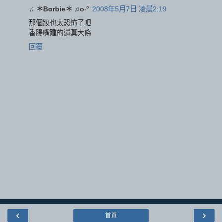
♫ ＊Bαrbie＊ ♫o‧°
2008年5月7日 凌晨2:19
那個妝也太恐怖了吧
香腸嘴踵的還真大條
回覆
‹
›
首頁