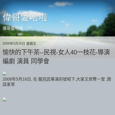
偉哥愛哈啦
偉哥愛哈啦
2008年5月30日 星期五
愉快的下午茶--民視-女人40一枝花-導演
編劇 演員 同學會
2008年5月16日, 在 龍冠武導演的號昭下,大家又齊聚一堂 ,閒
話家常