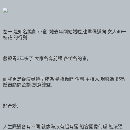
左一 是知名編劇 小蜜 ,她去年剛結婚喔,也準備邁向 女人40一
枝花 的行列.
戲殺青3年多了,大家各奔前程,各忙各的事,
而我更是從演員轉型成為 婚禮顧問 企劃 主持人,現職為 祝福
婚禮顧問企劃-創意總監.
好奇妙,
人生際遇各有不同,就像海浪有起有落,船會開像何處,無法預