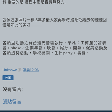
料,重要的是,過程中您是否有無努力,
就像這張照片一樣,3年多後大家再聚時,會想起過去的種種回
憶是如此的美好...........
各類型活動之舞台燈光音響執行．舉凡：工商產品發表
會，
show
，企業年會，晚會，尾牙，開幕，促銷活動及
各類造勢活動，學校機關，生日
party
，壽宴．
Unknown
於
凌晨12:06
分享
沒有留言:
張貼留言