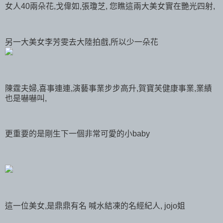
女人40兩朵花,戈偉如,張瓊芝, 您瞧這兩大美女實在艷光四射,
另一大美女李芳雯去大陸拍戲,所以少一朵花
陳霆夫婦,喜事連連,演藝事業步步高升,賀寶芙健康事業,業績
也是嚇嚇叫,
更重要的是剛生下一個非常可愛的小baby
這一位美女,是鼎鼎有名 喊水結凍的名經紀人, jojo姐